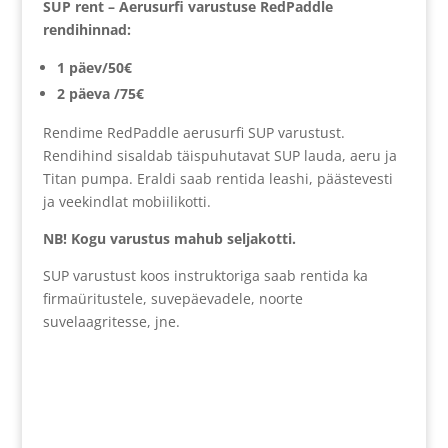
SUP rent – Aerusurfi varustuse RedPaddle
rendihinnad:
1 päev/50€
2 päeva /75€
Rendime RedPaddle aerusurfi SUP varustust.
Rendihind sisaldab täispuhutavat SUP lauda, aeru ja
Titan pumpa. Eraldi saab rentida leashi, päästevesti
ja veekindlat mobiilikotti.
NB! Kogu varustus mahub seljakotti.
SUP varustust koos instruktoriga saab rentida ka
firmaüritustele, suvepäevadele, noorte
suvelaagritesse, jne.