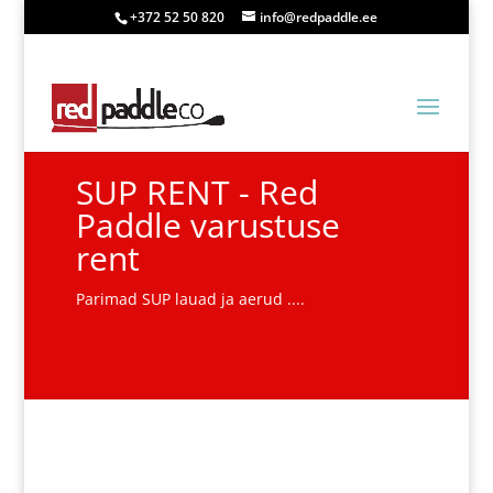
+372 52 50 820
info@redpaddle.ee
SUP RENT - Red
Paddle varustuse
rent
Parimad SUP lauad ja aerud ....